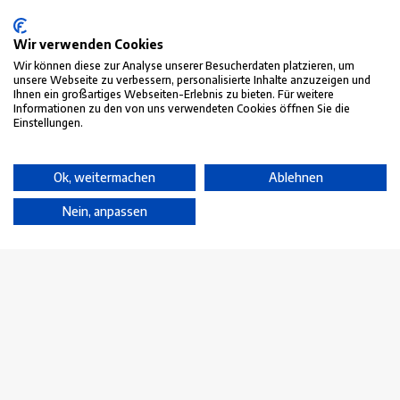
Dieselstraße 2
65779 Kelkheim (Taunus)
Wir verwenden Cookies
UST-IDNr.: DE352 242 666
Wir können diese zur Analyse unserer Besucherdaten platzieren, um
unsere Webseite zu verbessern, personalisierte Inhalte anzuzeigen und
Handelsregister-Nr.: HRB 11178
Ihnen ein großartiges Webseiten-Erlebnis zu bieten. Für weitere
Informationen zu den von uns verwendeten Cookies öffnen Sie die
Tel:
+49 (0)6195 7006420
Einstellungen.
E-mail:
info@metesco.de
Ok, weitermachen
Ablehnen
Service
Nein, anpassen
Vermietung
Kalibrierung
Dienstleistungen
Partner
Referenzen
FAQ