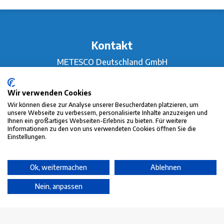
Kontakt
METESCO Deutschland GmbH
Dieselstraße 2
65779 Kelkheim (Taunus)
Wir verwenden Cookies
UST-IDNr.: DE352 242 666
Wir können diese zur Analyse unserer Besucherdaten platzieren, um
unsere Webseite zu verbessern, personalisierte Inhalte anzuzeigen und
Handelsregister-Nr.: HRB 11178
Ihnen ein großartiges Webseiten-Erlebnis zu bieten. Für weitere
Informationen zu den von uns verwendeten Cookies öffnen Sie die
Tel:
+49 (0)6195 7006420
Einstellungen.
E-mail:
info@metesco.de
Ok, weitermachen
Ablehnen
Service
Nein, anpassen
Vermietung
Kalibrierung