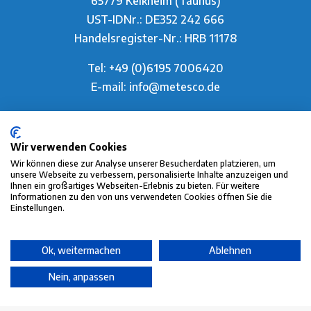
65779 Kelkheim (Taunus)
UST-IDNr.: DE352 242 666
Handelsregister-Nr.: HRB 11178
Tel:
+49 (0)6195 7006420
E-mail:
info@metesco.de
Service
Wir verwenden Cookies
Vermietung
Wir können diese zur Analyse unserer Besucherdaten platzieren, um
unsere Webseite zu verbessern, personalisierte Inhalte anzuzeigen und
Kalibrierung
Ihnen ein großartiges Webseiten-Erlebnis zu bieten. Für weitere
Dienstleistungen
Informationen zu den von uns verwendeten Cookies öffnen Sie die
Einstellungen.
Partner
Referenzen
Ok, weitermachen
Ablehnen
FAQ
Nein, anpassen
Über uns